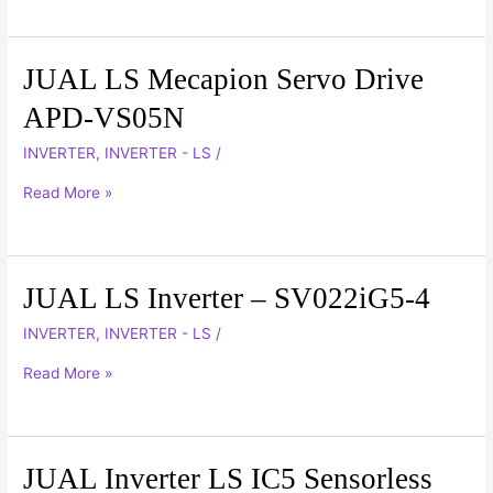
JUAL LS Mecapion Servo Drive
JUAL
LS
APD-VS05N
Mecapion
INVERTER
,
INVERTER - LS
/
Servo
Drive
Read More »
APD-
VS05N
JUAL LS Inverter – SV022iG5-4
JUAL
LS
INVERTER
,
INVERTER - LS
/
Inverter
Read More »
–
SV022iG5-
4
JUAL Inverter LS IC5 Sensorless
JUAL