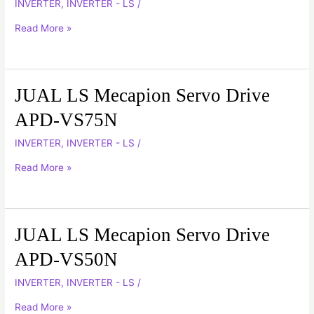
INVERTER
,
INVERTER - LS
/
Servo
Drive
Read More »
APD-
VS110N
JUAL LS Mecapion Servo Drive
JUAL
LS
APD-VS75N
Mecapion
INVERTER
,
INVERTER - LS
/
Servo
Drive
Read More »
APD-
VS75N
JUAL LS Mecapion Servo Drive
JUAL
LS
APD-VS50N
Mecapion
INVERTER
,
INVERTER - LS
/
Servo
Drive
Read More »