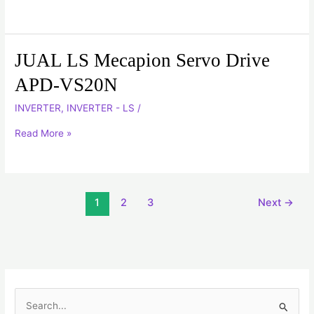
APD-
VS50N
JUAL LS Mecapion Servo Drive
JUAL
LS
APD-VS20N
Mecapion
INVERTER
,
INVERTER - LS
/
Servo
Drive
Read More »
APD-
VS20N
1
2
3
Next
→
C