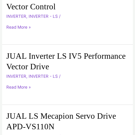
Inverter
Vector Control
LS
INVERTER
,
INVERTER - LS
/
IC5
Sensorless
Read More »
Vector
Control
JUAL Inverter LS IV5 Performance
JUAL
Inverter
Vector Drive
LS
INVERTER
,
INVERTER - LS
/
IV5
Performance
Read More »
Vector
Drive
JUAL LS Mecapion Servo Drive
JUAL
LS
APD-VS110N
Mecapion