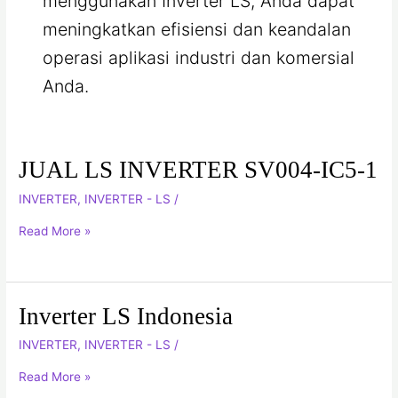
menggunakan Inverter LS, Anda dapat
meningkatkan efisiensi dan keandalan
operasi aplikasi industri dan komersial
Anda.
JUAL LS INVERTER SV004-IC5-1
JUAL
LS
INVERTER
,
INVERTER - LS
/
INVERTER
Read More »
SV004-
IC5-
1
Inverter LS Indonesia
Inverter
LS
INVERTER
,
INVERTER - LS
/
Indonesia
Read More »