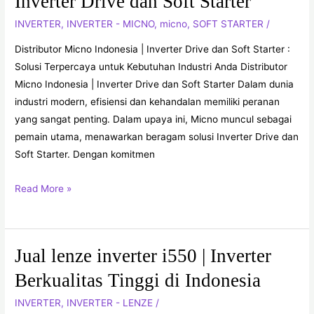
Inverter Drive dan Soft Starter
Indonesia
INVERTER
,
INVERTER - MICNO
,
micno
,
SOFT STARTER
/
|
Inverter
Distributor Micno Indonesia | Inverter Drive dan Soft Starter :
Drive
Solusi Terpercaya untuk Kebutuhan Industri Anda Distributor
dan
Micno Indonesia | Inverter Drive dan Soft Starter Dalam dunia
Soft
industri modern, efisiensi dan kehandalan memiliki peranan
Starter
yang sangat penting. Dalam upaya ini, Micno muncul sebagai
pemain utama, menawarkan beragam solusi Inverter Drive dan
Soft Starter. Dengan komitmen
Read More »
Jual lenze inverter i550 | Inverter
Jual
lenze
Berkualitas Tinggi di Indonesia
inverter
INVERTER
,
INVERTER - LENZE
/
i550