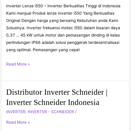
|
Inverter Lenze i550 – Inverter Berkualitas Tinggi di Indonesia
Inverter
Kami menjual Produk lenze inverter i550 Yang Berkualitas
Berkualitas
Original Dengan harga yang bersaing Kebutuhan anda Kami
Tinggi
Solusinya: Inverter frekuensi motec i550 dalam kisaran daya
di
0,37 … 45 kW untuk motor dan pemasangan dinding di kelas
Indonesia
perlindungan IP66 adalah solusi penggerak terdesentralisasi
yang optimal. Pemasangan yang cepat
Read More »
Distributor Inverter Schneider |
Distributor
Inverter
Inverter Schneider Indonesia
Schneider
INVERTER
,
INVERTER - SCHNEIDER
/
|
Inverter
Read More »
Schneider