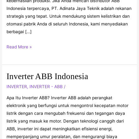
keberhasilan produksi. Jika Anda mencari distributor ABB
Indonesia terpercaya, PT. Adinata Jaya Teknik adalah rekanan
strategis yang tepat. Untuk mendukung sistem kelistrikan dan
otomasi pabrik Anda di seluruh Indonesia, kami menyediakan
berbagai […]
Read More »
Inverter ABB Indonesia
Inverter
ABB
INVERTER
,
INVERTER - ABB
/
Indonesia
Apa Itu Inverter ABB? Inverter ABB adalah perangkat
elektronik yang berfungsi untuk mengontrol kecepatan motor
listrik dengan cara mengubah frekuensi dan tegangan daya
listrik yang masuk ke motor. Dengan teknologi canggih dari
ABB, inverter ini dapat meningkatkan efisiensi energi,
memperpanjang umur peralatan, dan mengurangi biaya