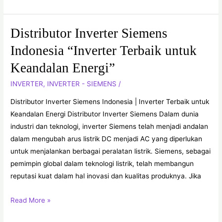
Distributor Inverter Siemens
Distributor
Inverter
Indonesia “Inverter Terbaik untuk
Siemens
Keandalan Energi”
Indonesia
“Inverter
INVERTER
,
INVERTER - SIEMENS
/
Terbaik
Distributor Inverter Siemens Indonesia | Inverter Terbaik untuk
untuk
Keandalan Energi Distributor Inverter Siemens Dalam dunia
Keandalan
industri dan teknologi, inverter Siemens telah menjadi andalan
Energi”
dalam mengubah arus listrik DC menjadi AC yang diperlukan
untuk menjalankan berbagai peralatan listrik. Siemens, sebagai
pemimpin global dalam teknologi listrik, telah membangun
reputasi kuat dalam hal inovasi dan kualitas produknya. Jika
Read More »