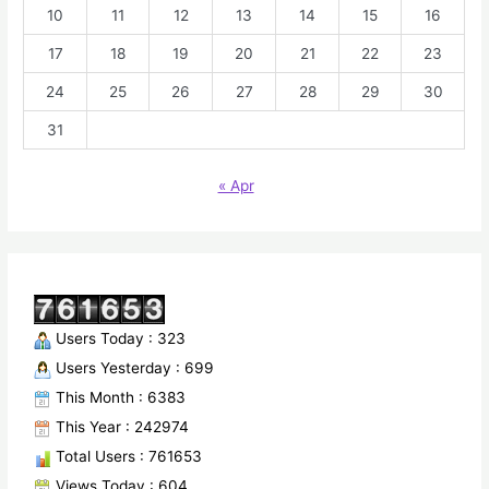
10
11
12
13
14
15
16
17
18
19
20
21
22
23
24
25
26
27
28
29
30
31
« Apr
Users Today : 323
Users Yesterday : 699
This Month : 6383
This Year : 242974
Total Users : 761653
Views Today : 604