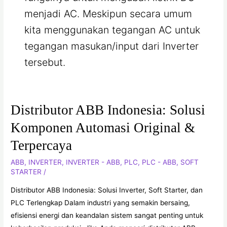
menjadi AC. Meskipun secara umum
kita menggunakan tegangan AC untuk
tegangan masukan/input dari Inverter
tersebut.
Distributor ABB Indonesia: Solusi
Distributor
ABB
Komponen Automasi Original &
Indonesia:
Terpercaya
Solusi
Komponen
ABB
,
INVERTER
,
INVERTER - ABB
,
PLC
,
PLC - ABB
,
SOFT
Automasi
STARTER
/
Original
Distributor ABB Indonesia: Solusi Inverter, Soft Starter, dan
&
PLC Terlengkap Dalam industri yang semakin bersaing,
Terpercaya
efisiensi energi dan keandalan sistem sangat penting untuk