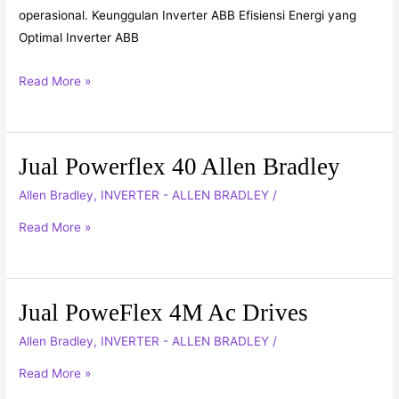
operasional. Keunggulan Inverter ABB Efisiensi Energi yang
Optimal Inverter ABB
Read More »
Jual Powerflex 40 Allen Bradley
Jual
Powerflex
Allen Bradley
,
INVERTER - ALLEN BRADLEY
/
40
Read More »
Allen
Bradley
Jual PoweFlex 4M Ac Drives
Jual
PoweFlex
Allen Bradley
,
INVERTER - ALLEN BRADLEY
/
4M
Read More »
Ac
Drives