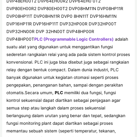
DVP48EH00T2 DVP64EH00R2 DVP64EH0 0T2
DVP80EH00R2 DVP80EH00T2 DVP08HM11N DVP08HP11R
DVP08HP11T DVP08HN11R DVP0 8HN11T DVP16HM11N
DVP16HP11R DVP16HP11T DVP32HP00R DVP32HP00T
DVP32HN00R DVP 32HN00T DVP48HP00R
DVP48HP00T
PLC (Programmable Logic Controllers)
adalah
suatu alat yang digunakan untuk menggantikan fungsi
sederetan rangkaian relai yang ada pada sistem kontrol proses
konvensional. PLC ini juga bisa disebut juga sebagai rangkaian
relay dengan bentuk compact. Dalam dunia industri, PLC
banyak digunakan untuk kegiatan otomasi seperti proses
pengepakan, penanganan bahan, sampai dengan perakitan
otomatis.Secara umum,
PLC
memiliki dua fungsi, fungsi
kontrol sekuensial dapat diartikan sebagai penjagaan agar
semua step atau langkah dalam proses sekuensial
berlangsung dalam urutan yang benar dan tepat, sedangkan
fungsi monitoring plant dapat diartikan sebagai proses
memantau sebuah sistem (seperti temperatur, tekanan,