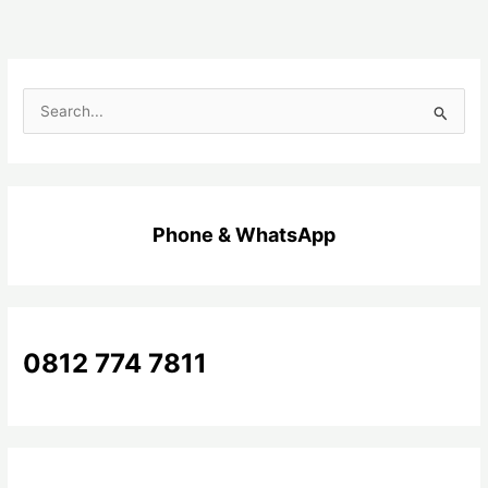
C
a
r
i
Phone & WhatsApp
u
n
t
u
k
0812 774 7811
: