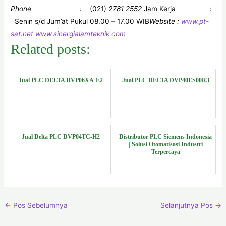
Phone :
(021)
2781 2552
Jam Kerja :
Senin s/d Jum’at Pukul 08.00 – 17.00 WIB
Website :
www.pt-
sat.net www.sinergialamteknik.com
Related posts:
Jual PLC DELTA DVP06XA-E2
Jual PLC DELTA DVP40ES00R3
Jual Delta PLC DVP04TC-H2
Distributor PLC Siemens Indonesia
| Solusi Otomatisasi Industri
Terpercaya
←
Pos Sebelumnya
Selanjutnya Pos
→