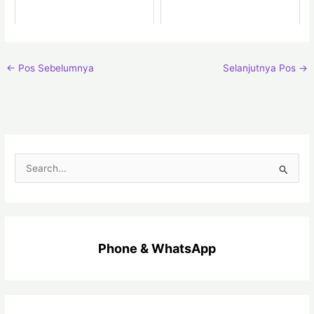
←
Pos Sebelumnya
Selanjutnya Pos
→
C
a
r
i
Phone & WhatsApp
u
n
t
u