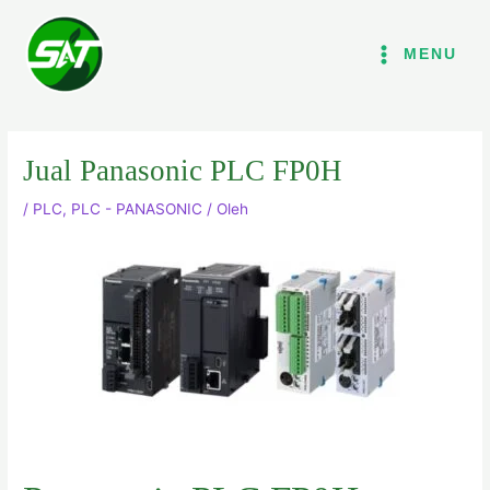
Lewati
ke
MENU
konten
Jual Panasonic PLC FP0H
/
PLC
,
PLC - PANASONIC
/ Oleh