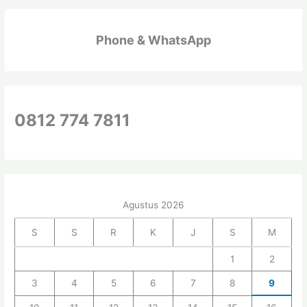
r
i
Phone & WhatsApp
u
n
t
u
k
0812 774 7811
:
Agustus 2026
S
S
R
K
J
S
M
1
2
3
4
5
6
7
8
9