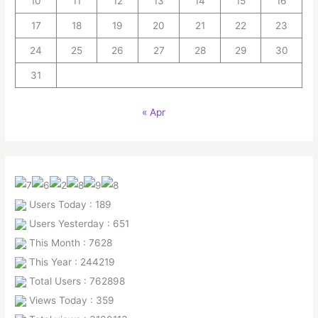
10
11
12
13
14
15
16
17
18
19
20
21
22
23
24
25
26
27
28
29
30
31
« Apr
Users Today : 189
Users Yesterday : 651
This Month : 7628
This Year : 244219
Total Users : 762898
Views Today : 359