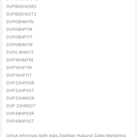
DVP80EH00R2
DVP80EH00T2
DVP08HM11N
DVP08HP11R
DVP08HP11T
DVP08HN11R
DVP0 8HN11T
DVP16HM11N
DVP16HP11R
DVP16HP11T
DVP32HP00R
DVP32HP00T
DVP32HN00R
DVP 32HN00T
DVP48HP00R
DVP48HP00T
Untuk informasi lebih jelas,Silahkan Hubungi Sales Marketing