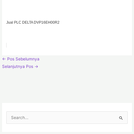
Jual PLC DELTA DVP16EH00R2
←
Pos Sebelumnya
Selanjutnya Pos
→
C
a