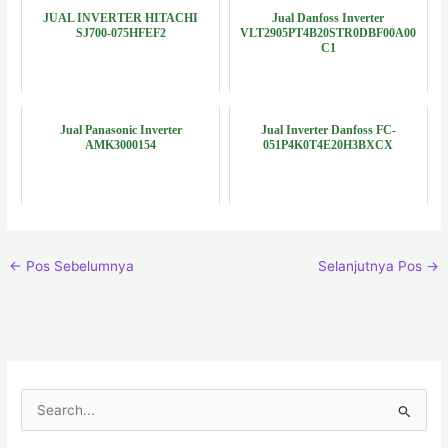
JUAL INVERTER HITACHI
Jual Danfoss Inverter
SJ700-075HFEF2
VLT2905PT4B20STR0DBF00A00
C1
Jual Panasonic Inverter
Jual Inverter Danfoss FC-
AMK3000154
051P4K0T4E20H3BXCX
←
Pos Sebelumnya
Selanjutnya Pos
→
C
a