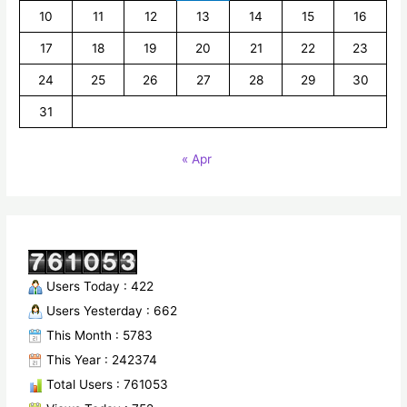
10
11
12
13
14
15
16
17
18
19
20
21
22
23
24
25
26
27
28
29
30
31
« Apr
Users Today : 422
Users Yesterday : 662
This Month : 5783
This Year : 242374
Total Users : 761053