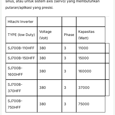
sinus, atau untuk sistem axis (servo) yang membutuhkan
putaran/aplikasi yang presisi.
Hitachi Inverter
Voltage
Kapasitas
TYPE (low Duty)
Phase
(Volt)
(Watt)
SJ700B-110HFF
380
3
11000
SJ700B-150HFF
380
3
15000
SJ700B-
380
3
160000
1600HFF
SJ700B-
380
3
37000
370HFF
SJ700B-
380
3
75000
750HFF