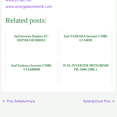
www.sinergialamteknik.com
Related posts:
Jual Inverter Danfoss FC-
Jual YASKAWA Inverter CIMR-
101P11KT4E20H4XC
G7A4030
Jual Yaskawa Inverter CIMR-
JUAL INVERTER MITSUBISHI
VT4A0004B
FR-A840-250K-1
←
Pos Sebelumnya
Selanjutnya Pos
→