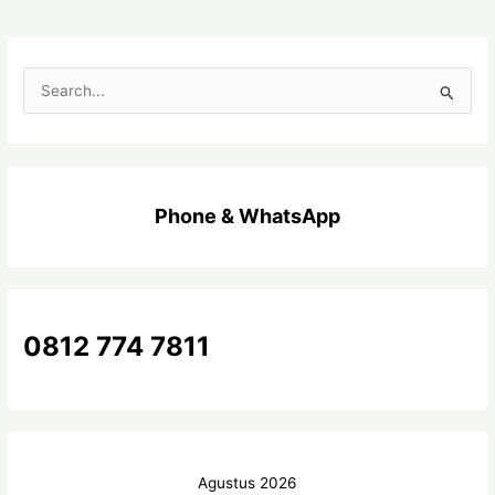
C
a
r
i
Phone & WhatsApp
u
n
t
u
k
0812 774 7811
:
Agustus 2026