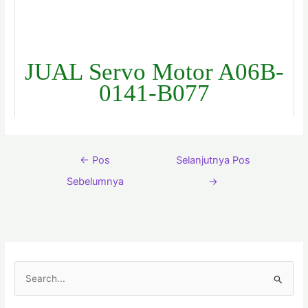
JUAL Servo Motor A06B-
0141-B077
←
Pos
Selanjutnya Pos
Sebelumnya
→
C
a