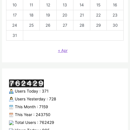
10
11
12
13
14
15
16
17
18
19
20
21
22
23
24
25
26
27
28
29
30
31
« Apr
Users Today : 371
Users Yesterday : 728
This Month : 7159
This Year : 243750
Total Users : 762429