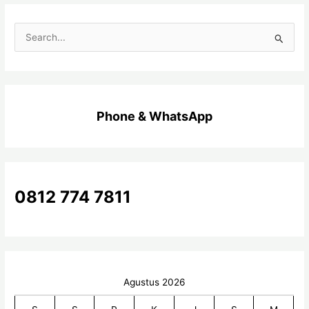
C
a
r
i
Phone & WhatsApp
u
n
t
u
k
0812 774 7811
:
Agustus 2026