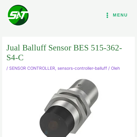
Lewati
ke
MENU
konten
Jual Balluff Sensor BES 515-362-
S4-C
/
SENSOR CONTROLLER
,
sensors-controller-balluff
/ Oleh