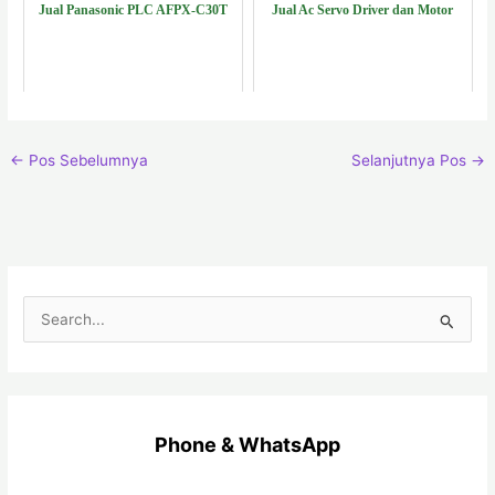
Jual Panasonic PLC AFPX-C30T
Jual Ac Servo Driver dan Motor
←
Pos Sebelumnya
Selanjutnya Pos
→
C
a
r
i
Phone & WhatsApp
u
n