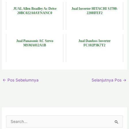
JUAL Allen Bradley Ac Drive
Jual Inverter HITACHI SJ700-
20BC022A0AYNANC0
220HFEF2
Jual Panasonic AC Servo
Jual Danfoss Inverter
MSMA012A1B
FC102P3K7T2
←
Pos Sebelumnya
Selanjutnya Pos
→
C