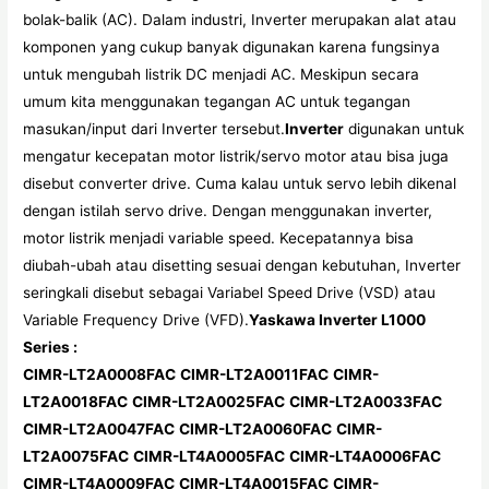
bolak-balik (AC). Dalam industri, Inverter merupakan alat atau
komponen yang cukup banyak digunakan karena fungsinya
untuk mengubah listrik DC menjadi AC. Meskipun secara
umum kita menggunakan tegangan AC untuk tegangan
masukan/input dari Inverter tersebut.
Inverter
digunakan untuk
mengatur kecepatan motor listrik/servo motor atau bisa juga
disebut converter drive. Cuma kalau untuk servo lebih dikenal
dengan istilah servo drive. Dengan menggunakan inverter,
motor listrik menjadi variable speed. Kecepatannya bisa
diubah-ubah atau disetting sesuai dengan kebutuhan, Inverter
seringkali disebut sebagai Variabel Speed Drive (VSD) atau
Variable Frequency Drive (VFD).
Yaskawa Inverter L1000
Series :
CIMR-LT2A0008FAC
CIMR-LT2A0011FAC
CIMR-
LT2A0018FAC
CIMR-LT2A0025FAC
CIMR-LT2A0033FAC
CIMR-LT2A0047FAC
CIMR-LT2A0060FAC
CIMR-
LT2A0075FAC
CIMR-LT4A0005FAC
CIMR-LT4A0006FAC
CIMR-LT4A0009FAC
CIMR-LT4A0015FAC
CIMR-