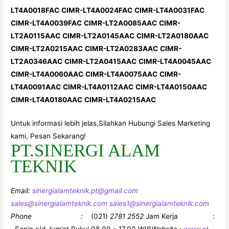
LT4A0018FAC
CIMR-LT4A0024FAC
CIMR-LT4A0031FAC
CIMR-LT4A0039FAC
CIMR-LT2A0085AAC
CIMR-
LT2A0115AAC
CIMR-LT2A0145AAC
CIMR-LT2A0180AAC
CIMR-LT2A0215AAC
CIMR-LT2A0283AAC
CIMR-
LT2A0346AAC
CIMR-LT2A0415AAC
CIMR-LT4A0045AAC
CIMR-LT4A0060AAC
CIMR-LT4A0075AAC
CIMR-
LT4A0091AAC
CIMR-LT4A0112AAC
CIMR-LT4A0150AAC
CIMR-LT4A0180AAC
CIMR-LT4A0215AAC
Untuk informasi lebih jelas,Silahkan Hubungi Sales Marketing
kami, Pesan Sekarang!
PT.SINERGI ALAM
TEKNIK
Email:
sinergialamteknik.pt@gmail.com
sales@sinergialamteknik.com
sales1@sinergialamteknik.com
Phone :
(021)
2781 2552
Jam Kerja :