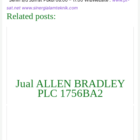
Senin s/d Jum’at Pukul 08.00 – 17.00 WIB
Website :
www.pt-
sat.net www.sinergialamteknik.com
Related posts:
Jual ALLEN BRADLEY
PLC 1756BA2