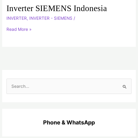
Inverter SIEMENS Indonesia
Inverter
SIEMENS
INVERTER
,
INVERTER - SIEMENS
/
Indonesia
Read More »
C
a
r
i
u
Phone & WhatsApp
n
t