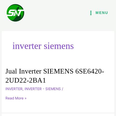
Lewati
ke
MENU
konten
inverter siemens
Jual Inverter SIEMENS 6SE6420-
Jual
Inverter
2UD22-2BA1
SIEMENS
INVERTER
,
INVERTER - SIEMENS
/
6SE6420-
2UD22-
Read More »
2BA1