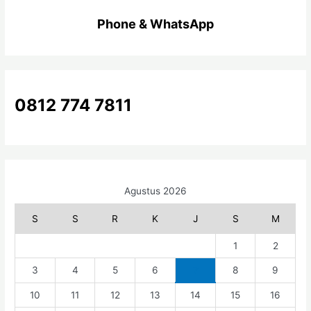
i
u
Phone & WhatsApp
n
t
u
k
0812 774 7811
:
Agustus 2026
S
S
R
K
J
S
M
1
2
3
4
5
6
7
8
9
10
11
12
13
14
15
16