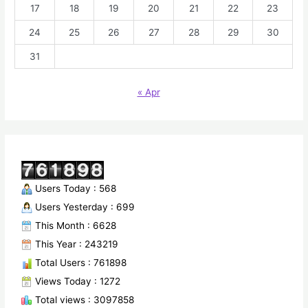
17
18
19
20
21
22
23
24
25
26
27
28
29
30
31
« Apr
Users Today : 568
Users Yesterday : 699
This Month : 6628
This Year : 243219
Total Users : 761898
Views Today : 1272
Total views : 3097858