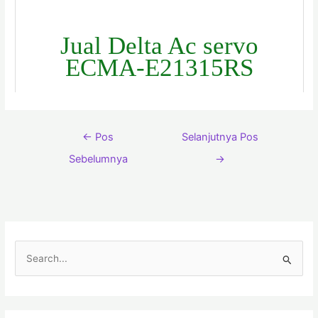
Jual Delta Ac servo
ECMA-E21315RS
←
Pos
Selanjutnya Pos
Sebelumnya
→
C
a
r