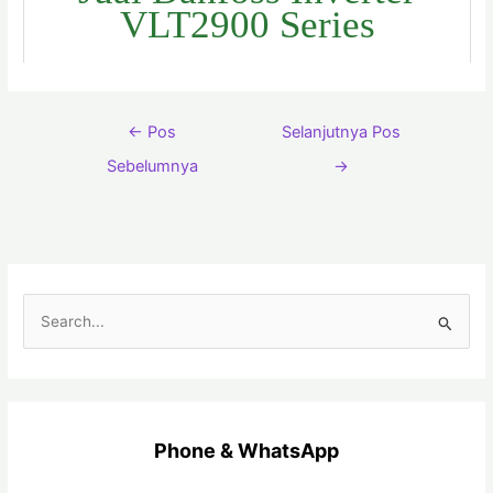
VLT2900 Series
←
Pos
Selanjutnya Pos
Sebelumnya
→
C
a
r
i
u
Phone & WhatsApp
n