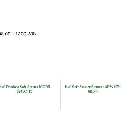
08.00 – 17.00 WIB
Jual Danfoss Soft Starter MCD5-
Jual Soft Starter Siemens 3RW4074-
0245C-T5
6BB44