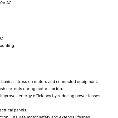
80V AC
AC
Mounting
echanical stress on motors and connected equipment.
ush currents during motor startup.
 Improves energy efficiency by reducing power losses
ctrical panels.
ion: Ensures motor safety and extends lifespan.