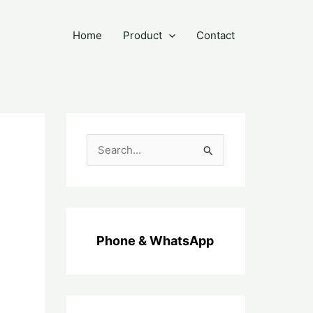
Home
Product
Contact
C
a
r
i
u
Phone & WhatsApp
n
t
u