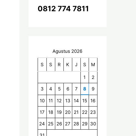
k
0812 774 7811
:
Agustus 2026
S
S
R
K
J
S
M
1
2
3
4
5
6
7
8
9
10
11
12
13
14
15
16
17
18
19
20
21
22
23
24
25
26
27
28
29
30
31