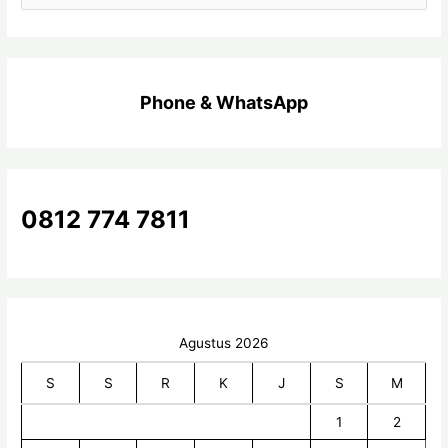
a
r
i
Phone & WhatsApp
u
n
t
u
k
0812 774 7811
:
Agustus 2026
S
S
R
K
J
S
M
1
2