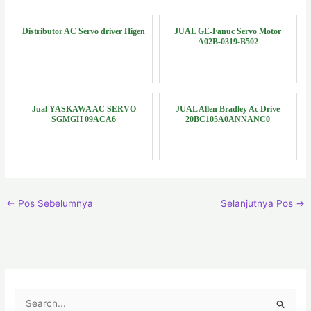
Distributor AC Servo driver Higen
JUAL GE-Fanuc Servo Motor
A02B-0319-B502
Jual YASKAWA AC SERVO
JUAL Allen Bradley Ac Drive
SGMGH 09ACA6
20BC105A0ANNANC0
←
Pos Sebelumnya
Selanjutnya Pos
→
C