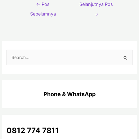
←
Pos
Selanjutnya Pos
Sebelumnya
→
C
a
r
i
u
Phone & WhatsApp
n
t
u
k
0812 774 7811
: