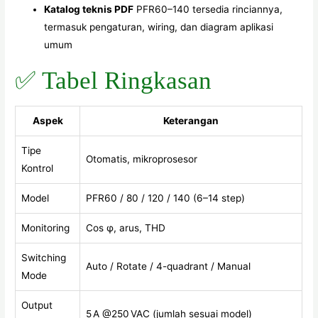
Katalog teknis PDF
PFR60–140 tersedia rinciannya,
termasuk pengaturan, wiring, dan diagram aplikasi
umum
✅ Tabel Ringkasan
Aspek
Keterangan
Tipe
Otomatis, mikroprosesor
Kontrol
Model
PFR60 / 80 / 120 / 140 (6–14 step)
Monitoring
Cos φ, arus, THD
Switching
Auto / Rotate / 4-quadrant / Manual
Mode
Output
5 A @250 VAC (jumlah sesuai model)