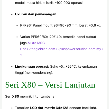
model, masa hidup listrik ~100.000 operasi.
Ukuran dan pemasangan:
PFR96: Panel mount 96×96×90 mm, berat ≈0,6 kg.
Varian PFR60/80/120/140: tersedia panel cutout
juga.
Mikro MSC
Bhd
+2
thegioidien.com
+2
pluspowersolution.com.my
+
2
Lingkungan operasi:
Suhu –5…+55 °C, kelembapan
tinggi (non-condensing).
Seri X80 – Versi Lanjutan
Seri
X80
memiliki fitur tambahan:
Tampilan
LCD dot-matrix 64×128
dengan backlight.