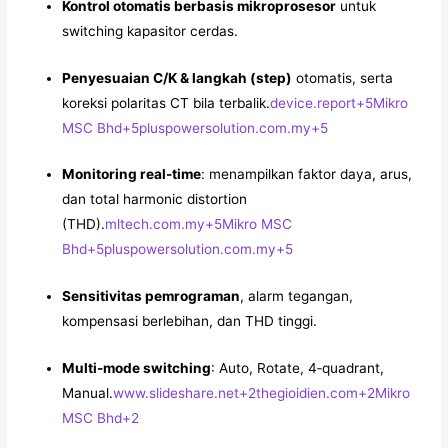
Kontrol otomatis berbasis mikroprosesor
untuk
switching kapasitor cerdas.
Penyesuaian C/K & langkah (step)
otomatis, serta
koreksi polaritas CT bila terbalik.
device.report
+5
Mikro
MSC Bhd
+5
pluspowersolution.com.my
+5
Monitoring real-time
: menampilkan faktor daya, arus,
dan total harmonic distortion
(THD).
mltech.com.my
+5
Mikro MSC
Bhd
+5
pluspowersolution.com.my
+5
Sensitivitas pemrograman
, alarm tegangan,
kompensasi berlebihan, dan THD tinggi.
Multi-mode switching
: Auto, Rotate, 4‑quadrant,
Manual.
www.slideshare.net
+2
thegioidien.com
+2
Mikro
MSC Bhd
+2