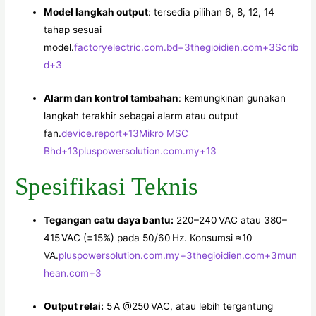
Model langkah output
: tersedia pilihan 6, 8, 12, 14
tahap sesuai
model.
factoryelectric.com.bd
+3
thegioidien.com
+3
Scrib
d
+3
Alarm dan kontrol tambahan
: kemungkinan gunakan
langkah terakhir sebagai alarm atau output
fan.
device.report
+13
Mikro MSC
Bhd
+13
pluspowersolution.com.my
+13
Spesifikasi Teknis
Tegangan catu daya bantu:
220–240 VAC atau 380–
415 VAC (±15%) pada 50/60 Hz. Konsumsi ≈10
VA.
pluspowersolution.com.my
+3
thegioidien.com
+3
mun
hean.com
+3
Output relai:
5 A @250 VAC, atau lebih tergantung