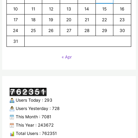
10
11
12
13
14
15
16
17
18
19
20
21
22
23
24
25
26
27
28
29
30
31
« Apr
Users Today : 293
Users Yesterday : 728
This Month : 7081
This Year : 243672
Total Users : 762351