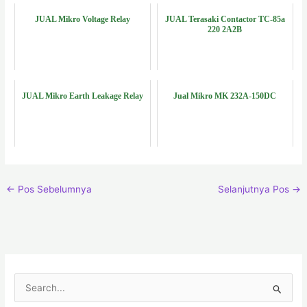
JUAL Mikro Voltage Relay
JUAL Terasaki Contactor TC-85a
220 2A2B
JUAL Mikro Earth Leakage Relay
Jual Mikro MK 232A-150DC
←
Pos Sebelumnya
Selanjutnya Pos
→
C