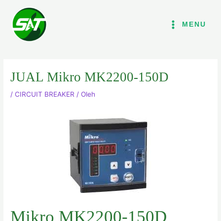
Lewati
ke
MENU
konten
JUAL Mikro MK2200-150D
/
CIRCUIT BREAKER
/ Oleh
Mikro MK2200-150D