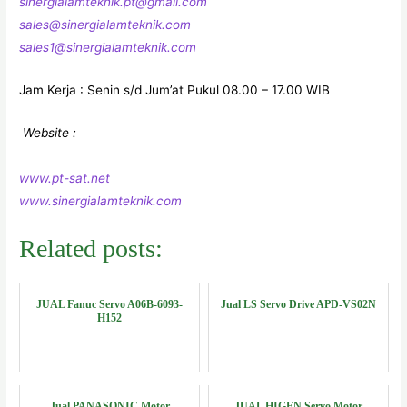
sinergialamteknik.pt@gmail.com
sales@sinergialamteknik.com
sales1@sinergialamteknik.com
Jam Kerja : Senin s/d Jum’at Pukul 08.00 – 17.00 WIB
Website :
www.pt-sat.net
www.sinergialamteknik.com
Related posts:
JUAL Fanuc Servo A06B-6093-
Jual LS Servo Drive APD-VS02N
H152
Jual PANASONIC Motor
JUAL HIGEN Servo Motor