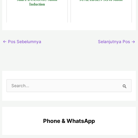
Induction
←
Pos Sebelumnya
Selanjutnya Pos
→
C
a
r
i
Phone & WhatsApp
u
n
t