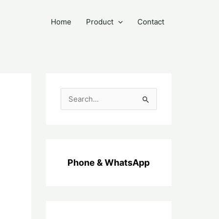
Home
Product
Contact
C
a
r
i
u
Phone & WhatsApp
n
t
u
k