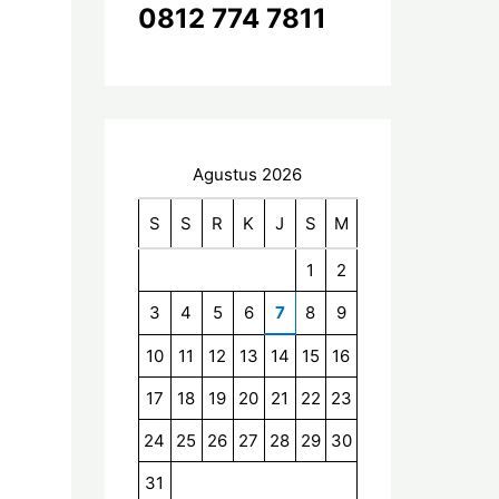
0812 774 7811
:
Agustus 2026
S
S
R
K
J
S
M
1
2
3
4
5
6
7
8
9
10
11
12
13
14
15
16
17
18
19
20
21
22
23
24
25
26
27
28
29
30
31