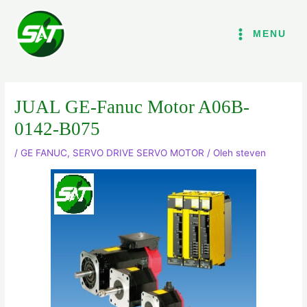
Lewati
ke
MENU
konten
JUAL GE-Fanuc Motor A06B-
0142-B075
/
GE FANUC
,
SERVO DRIVE SERVO MOTOR
/ Oleh
steven