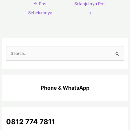
←
Pos
Selanjutnya Pos
Sebelumnya
→
C
a
r
i
u
Phone & WhatsApp
n
t
u
k
0812 774 7811
: