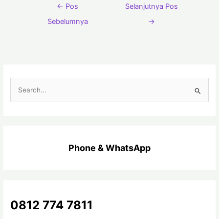
←
Pos
Selanjutnya Pos
Sebelumnya
→
C
a
r
i
u
Phone & WhatsApp
n
t
u
k
0812 774 7811
: