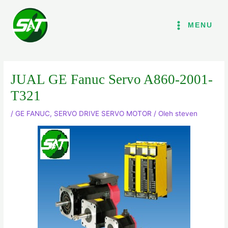
Lewati
ke
MENU
konten
JUAL GE Fanuc Servo A860-2001-
T321
/
GE FANUC
,
SERVO DRIVE SERVO MOTOR
/ Oleh
steven