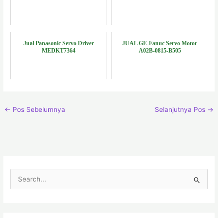
Jual Panasonic Servo Driver
JUAL GE-Fanuc Servo Motor
MEDKT7364
A02B-0815-B505
←
Pos Sebelumnya
Selanjutnya Pos
→
C
a
r