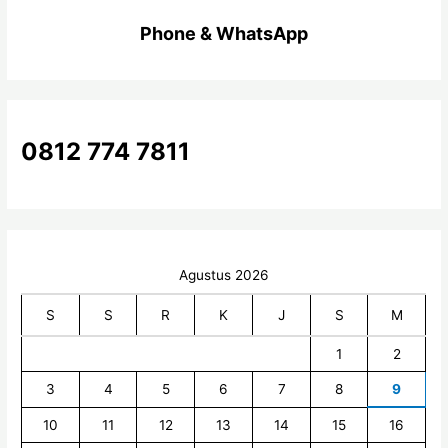
i
Phone & WhatsApp
u
n
t
u
k
0812 774 7811
:
Agustus 2026
S
S
R
K
J
S
M
1
2
3
4
5
6
7
8
9
10
11
12
13
14
15
16