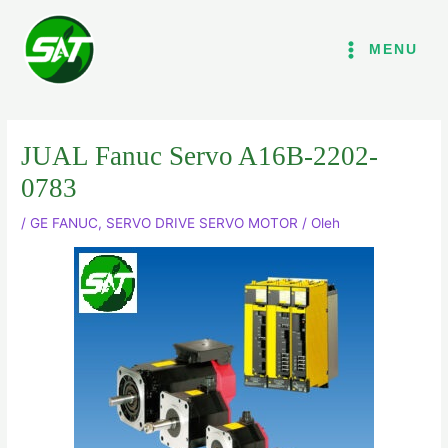
Lewati
ke
MENU
konten
JUAL Fanuc Servo A16B-2202-
0783
/
GE FANUC
,
SERVO DRIVE SERVO MOTOR
/ Oleh