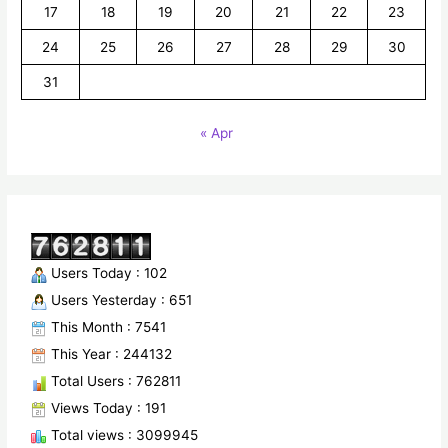
17
18
19
20
21
22
23
24
25
26
27
28
29
30
31
« Apr
Users Today : 102
Users Yesterday : 651
This Month : 7541
This Year : 244132
Total Users : 762811
Views Today : 191
Total views : 3099945