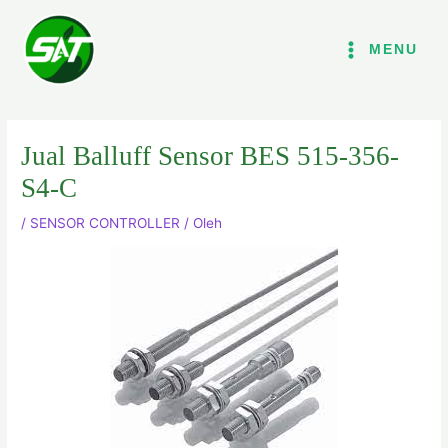
Lewati
ke
MENU
konten
Jual Balluff Sensor BES 515-356-
S4-C
/
SENSOR CONTROLLER
/ Oleh