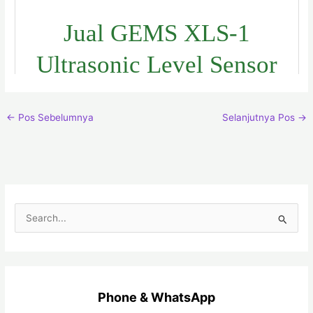
Jual GEMS XLS-1
Ultrasonic Level Sensor
←
Pos Sebelumnya
Selanjutnya Pos
→
C
a
r
i
Phone & WhatsApp
u