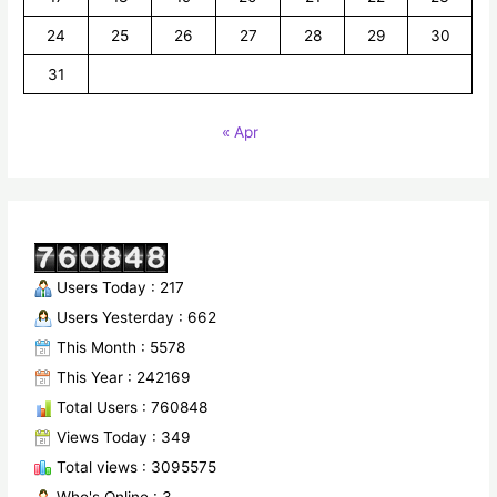
24
25
26
27
28
29
30
31
« Apr
Users Today : 217
Users Yesterday : 662
This Month : 5578
This Year : 242169
Total Users : 760848
Views Today : 349
Total views : 3095575
Who's Online : 3