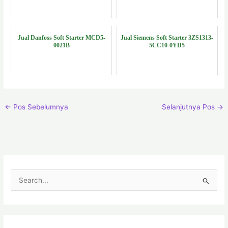
Jual Danfoss Soft Starter MCD5-
Jual Siemens Soft Starter 3ZS1313-
0021B
5CC10-0YD5
←
Pos Sebelumnya
Selanjutnya Pos
→
C
a
r
i