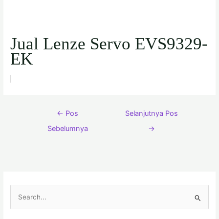
Jual Lenze Servo EVS9329-
EK
←
Pos
Selanjutnya Pos
Sebelumnya
→
C
a