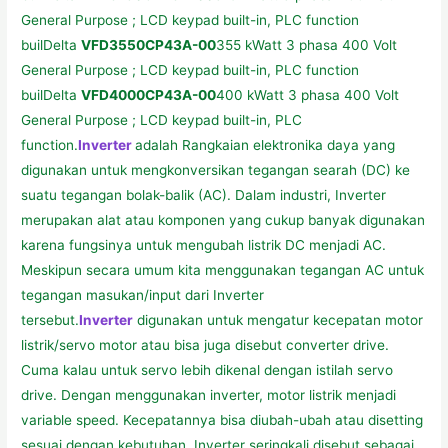
General Purpose ; LCD keypad built-in, PLC function
builDelta
VFD3550CP43A-00
355 kWatt 3 phasa 400 Volt
General Purpose ; LCD keypad built-in, PLC function
builDelta
VFD4000CP43A-00
400 kWatt 3 phasa 400 Volt
General Purpose ; LCD keypad built-in, PLC
function.
Inverter
adalah Rangkaian elektronika daya yang
digunakan untuk mengkonversikan tegangan searah (DC) ke
suatu tegangan bolak-balik (AC). Dalam industri, Inverter
merupakan alat atau komponen yang cukup banyak digunakan
karena fungsinya untuk mengubah listrik DC menjadi AC.
Meskipun secara umum kita menggunakan tegangan AC untuk
tegangan masukan/input dari Inverter
tersebut.
Inverter
digunakan untuk mengatur kecepatan motor
listrik/servo motor atau bisa juga disebut converter drive.
Cuma kalau untuk servo lebih dikenal dengan istilah servo
drive. Dengan menggunakan inverter, motor listrik menjadi
variable speed. Kecepatannya bisa diubah-ubah atau disetting
sesuai dengan kebutuhan, Inverter seringkali disebut sebagai