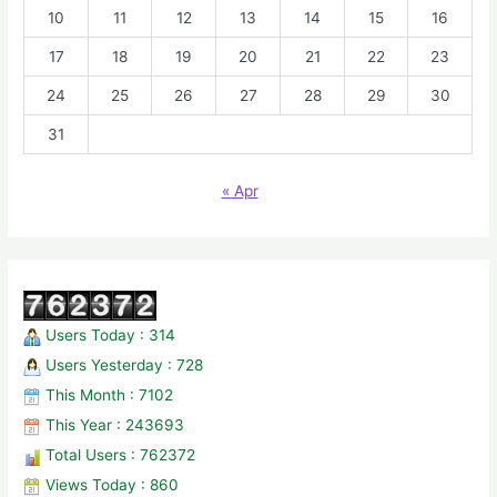
10
11
12
13
14
15
16
17
18
19
20
21
22
23
24
25
26
27
28
29
30
31
« Apr
Users Today : 314
Users Yesterday : 728
This Month : 7102
This Year : 243693
Total Users : 762372
Views Today : 860